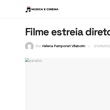
Filme estreia diret
Por
Helena Pamponet Vilaboim
01/08/20