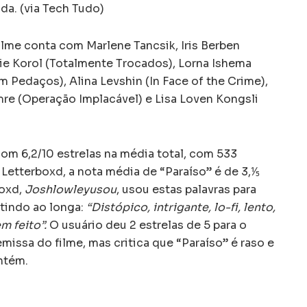
da. (via Tech Tudo)
ilme conta com Marlene Tancsik, Iris Berben
arie Korol (Totalmente Trocados), Lorna Ishema
 Pedaços), Alina Levshin (In Face of the Crime),
re (Operação Implacável) e Lisa Loven Kongsli
om 6,2/10 estrelas na média total, com 533
 Letterboxd, a nota média de “Paraíso” é de 3,⅕
boxd,
Joshlowleyusou
, usou estas palavras para
stindo ao longa:
“Distópico, intrigante, lo-fi, lento,
m feito”.
O usuário deu 2 estrelas de 5 para o
emissa do filme, mas critica que “Paraíso” é raso e
ontém.