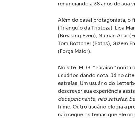
renunciando a 38 anos de sua vi
Além do casal protagonista, o f
(Triângulo da Tristeza), Lisa M
(Breaking Even), Numan Acar (Em
Tom Bottcher (Paths), Gizem Em
(Força Maior).
No site IMDB, “Paraíso” conta c
usuários dando nota. Já no site
estrelas. Um usuário do Letter
descrever sua experiência assi
decepcionante, não satisfaz, be
filme. Outro usuário elogia a pr
não segue os temas que ele c