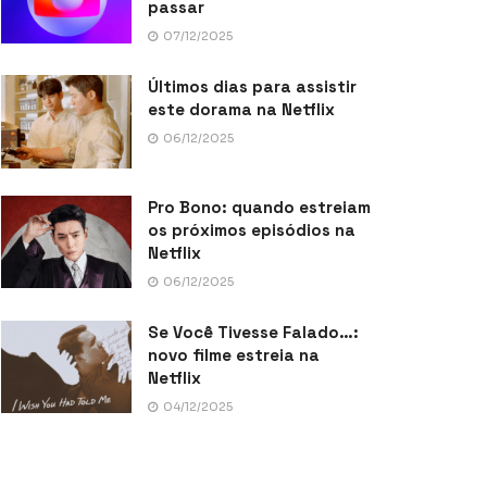
passar
07/12/2025
Últimos dias para assistir
este dorama na Netflix
06/12/2025
Pro Bono: quando estreiam
os próximos episódios na
Netflix
06/12/2025
Se Você Tivesse Falado…:
novo filme estreia na
Netflix
04/12/2025