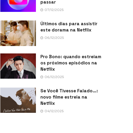
passar
07/12/2025
Últimos dias para assistir
este dorama na Netflix
06/12/2025
Pro Bono: quando estreiam
os próximos episódios na
Netflix
06/12/2025
Se Você Tivesse Falado…:
novo filme estreia na
Netflix
04/12/2025