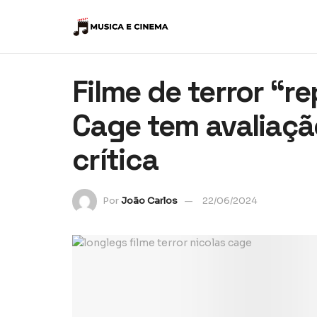
Filme de terror “r
Cage tem avaliaçã
crítica
Por
João Carlos
22/06/2024