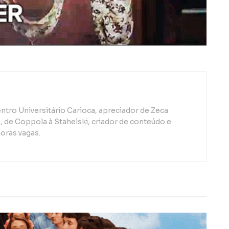
ntro Universitário Carioca, apreciador de Zeca
de Coppola à Stahelski, criador de conteúdo e
oras vagas.