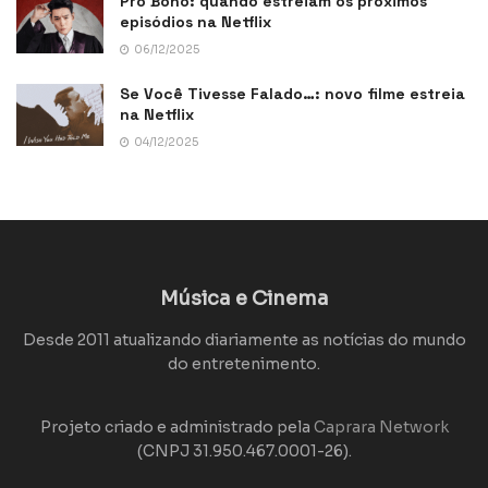
Pro Bono: quando estreiam os próximos
episódios na Netflix
06/12/2025
Se Você Tivesse Falado…: novo filme estreia
na Netflix
04/12/2025
Música e Cinema
Desde 2011 atualizando diariamente as notícias do mundo
do entretenimento.
Projeto criado e administrado pela
Caprara Network
(CNPJ 31.950.467.0001-26).