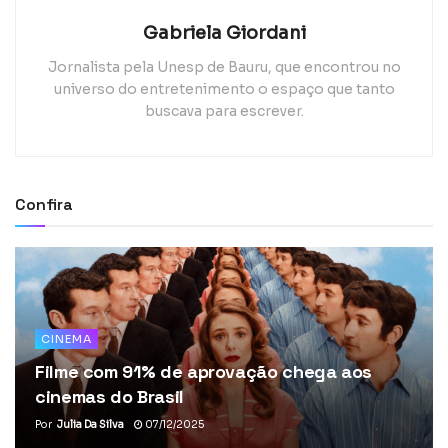
Gabriela Giordani
Jornalista pela Unesp de Bauru, que encontrou no
universo do entretenimento o espaço que tanto
buscava para escrever.
Confira
CINEMA
Filme com 91% de aprovação chega aos
cinemas do Brasil
Por
Julia Da Silva
07/12/2025