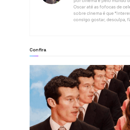
por cinema e pelo mundo d
Oscar até as fofocas de ce
sobre cinema é que “Interes
consigo gostar, desculpa, f
Confira