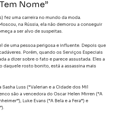
o Tem Nome”
s) fez uma carreira no mundo da moda.
cou, na Rússia, ela não demorou a conseguir
omeça a ser alvo de suspeitas.
l de uma pessoa perigosa e influente. Depois que
e cadáveres. Porém, quando os Serviços Especiais
da a dizer sobre o fato e parece assustada. Eles a
o daquele rosto bonito, está a assassina mais
sa Sasha Luss (“Valerian e a Cidade dos Mil
enco são a vencedora do Oscar Helen Mirren (“A
heimer”), Luke Evans (“A Bela e a Fera”) e
).