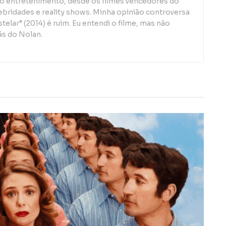
o entretenimento, desde os filmes vencedores do
lebridades e reality shows. Minha opinião controversa
telar” (2014) é ruim. Eu entendi o filme, mas não
ãs do Nolan.