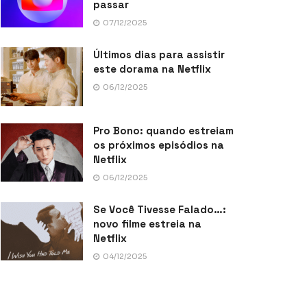
passar
07/12/2025
Últimos dias para assistir
este dorama na Netflix
06/12/2025
Pro Bono: quando estreiam
os próximos episódios na
Netflix
06/12/2025
Se Você Tivesse Falado…:
novo filme estreia na
Netflix
04/12/2025