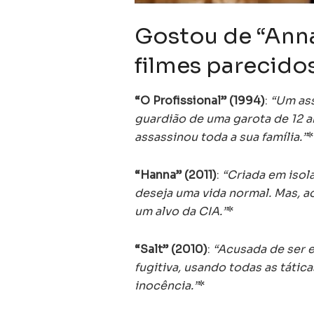
Gostou de “Ann
filmes parecidos
“O Profissional” (1994)
:
“Um ass
guardião de uma garota de 12 a
assassinou toda a sua família.”
*
“Hanna” (2011)
:
“Criada em isol
deseja uma vida normal. Mas, ao
um alvo da CIA.”
*
“Salt” (2010)
:
“Acusada de ser e
fugitiva, usando todas as tátic
inocência.”
*