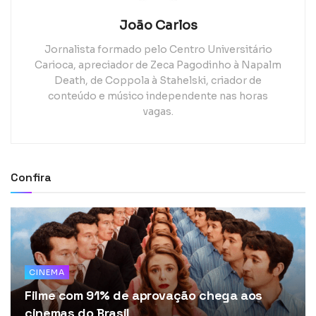
João Carlos
Jornalista formado pelo Centro Universitário
Carioca, apreciador de Zeca Pagodinho à Napalm
Death, de Coppola à Stahelski, criador de
conteúdo e músico independente nas horas
vagas.
Confira
CINEMA
Filme com 91% de aprovação chega aos
cinemas do Brasil