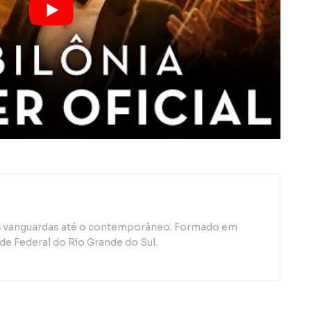
as vanguardas até o contemporâneo. Formado em
de Federal do Rio Grande do Sul.