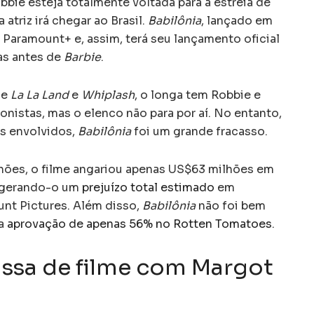
ie esteja totalmente voltada para a estreia de
 atriz irá chegar ao Brasil.
Babilônia
, lançado em
o Paramount+ e, assim, terá seu lançamento oficial
ias antes de
Barbie
.
de
La La Land
e
Whiplash
, o longa tem Robbie e
nistas, mas o elenco não para por aí. No entanto,
s envolvidos,
Babilônia
foi um grande fracasso.
ões, o filme angariou apenas US$63 milhões em
, gerando-o um
prejuízo total estimado
em
nt Pictures. Além disso,
Babilônia
não foi bem
ma
aprovação de apenas 56% no Rotten Tomatoes
.
ssa de filme com Margot