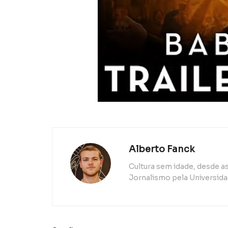
Alberto Fanck
Cultura sem idade, desde 
Jornalismo pela Universida