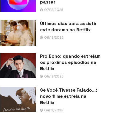
passar
07/12/2025
Últimos dias para assistir
este dorama na Netflix
06/12/2025
Pro Bono: quando estreiam
os próximos episódios na
Netflix
06/12/2025
Se Você Tivesse Falado…:
novo filme estreia na
Netflix
04/12/2025