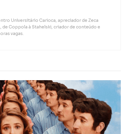
ntro Universitário Carioca, apreciador de Zeca
de Coppola à Stahelski, criador de conteúdo e
oras vagas.