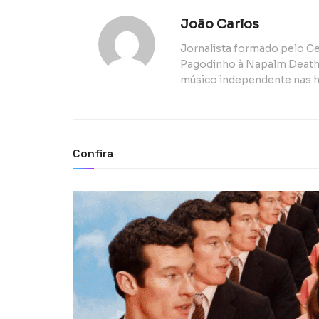
João Carlos
Jornalista formado pelo Ce
Pagodinho à Napalm Death, 
músico independente nas h
Confira