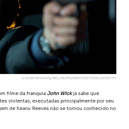
xr:d:DAFehCtAvVg:1811,j:463162818010327338,t:24020717
um filme
da franquia
John Wick
já sabe que
es violentas, executadas principalmente por seu
nagem de Keanu Reeves não se tornou conhecido no