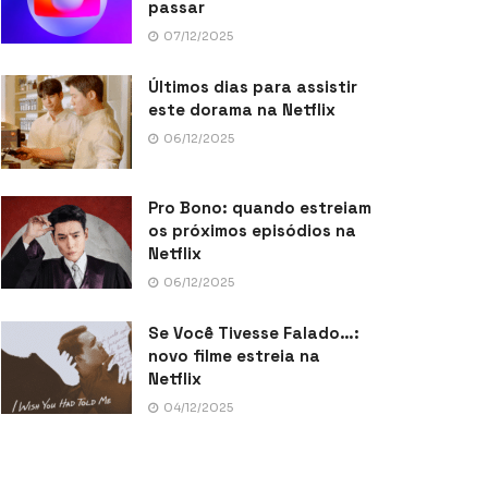
passar
07/12/2025
Últimos dias para assistir
este dorama na Netflix
06/12/2025
Pro Bono: quando estreiam
os próximos episódios na
Netflix
06/12/2025
Se Você Tivesse Falado…:
novo filme estreia na
Netflix
04/12/2025