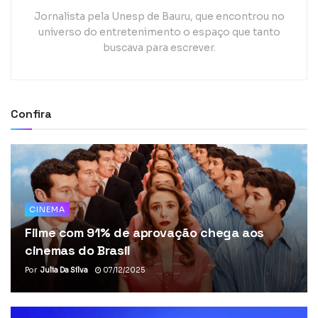
Jornalista pela Unesp de Bauru, que encontrou no
universo do entretenimento o espaço que tanto
buscava para escrever.
Confira
CINEMA
Filme com 91% de aprovação chega aos
cinemas do Brasil
Por
Julia Da Silva
07/12/2025