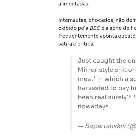
alimentadas.
Internautas, chocados, não dem
exibido pela
BBC
e a série de fi
frequentemente aponta questõe
sátira e crítica.
Just caught the en
Mirror style shit o
meat' in which a 
harvested to pay he
been real surely?! S
nowadays.
— Supertanskiii (@