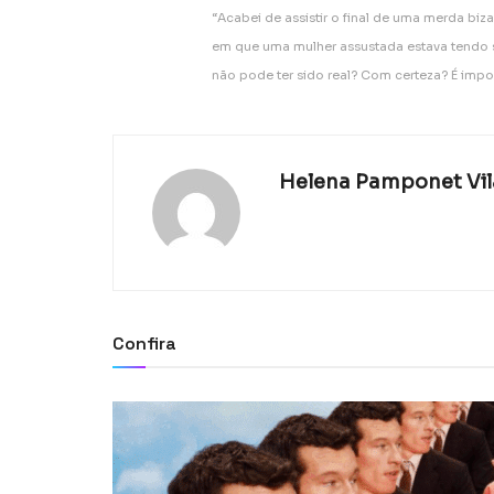
“Acabei de assistir o final de uma merda biza
em que uma mulher assustada estava tendo s
não pode ter sido real? Com certeza? É impo
Helena Pamponet Vi
Confira