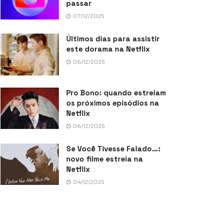
passar
07/12/2025
Últimos dias para assistir
este dorama na Netflix
06/12/2025
Pro Bono: quando estreiam
os próximos episódios na
Netflix
06/12/2025
Se Você Tivesse Falado…:
novo filme estreia na
Netflix
04/12/2025