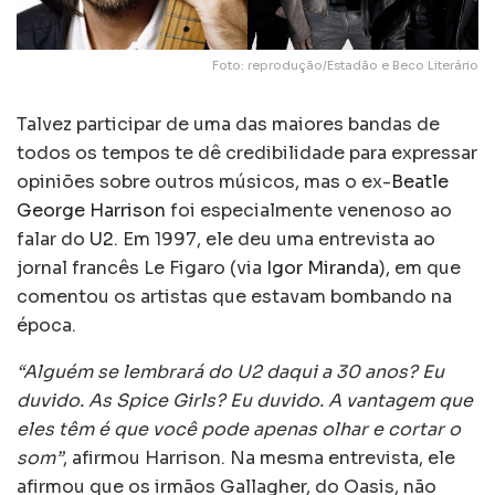
Foto: reprodução/Estadão e Beco Literário
Talvez participar de uma das maiores bandas de
todos os tempos te dê credibilidade para expressar
opiniões sobre outros músicos, mas o ex-
Beatle
George Harrison
foi especialmente venenoso ao
falar do
U2
. Em 1997, ele deu uma entrevista ao
jornal francês Le Figaro (via
Igor Miranda
), em que
comentou os artistas que estavam bombando na
época.
“Alguém se lembrará do U2 daqui a 30 anos? Eu
duvido. As Spice Girls? Eu duvido. A vantagem que
eles têm é que você pode apenas olhar e cortar o
som”
, afirmou Harrison. Na mesma entrevista, ele
afirmou que os irmãos Gallagher, do Oasis, não