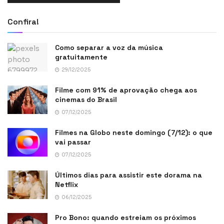
Confira!
Como separar a voz da música
gratuitamente
29/12/2025
Filme com 91% de aprovação chega aos
cinemas do Brasil
07/12/2025
Filmes na Globo neste domingo (7/12): o que
vai passar
07/12/2025
Últimos dias para assistir este dorama na
Netflix
06/12/2025
Pro Bono: quando estreiam os próximos