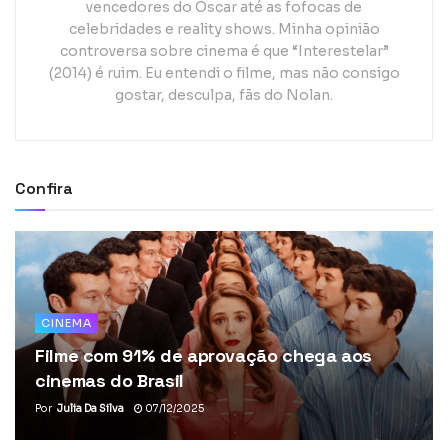
vencedores do Oscar até as fofocas de
celebridades e reality shows. Minha opinião
controversa sobre cinema é que “Interestelar”
(2014) é ruim. Eu entendi o filme, mas não consigo
gostar, desculpa, fãs do Nolan.
Confira
CINEMA
Filme com 91% de aprovação chega aos
cinemas do Brasil
Por
Julia Da Silva
07/12/2025