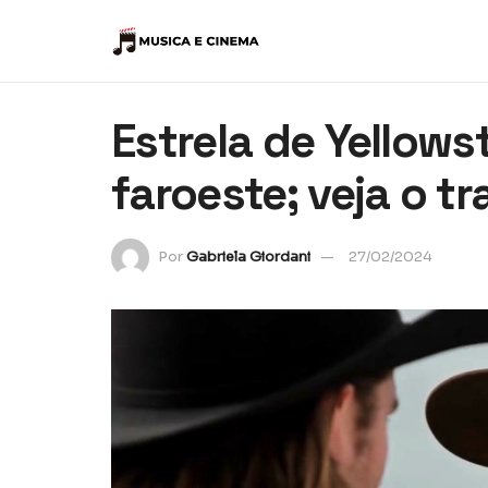
Estrela de Yellow
faroeste; veja o tra
Por
Gabriela Giordani
27/02/2024