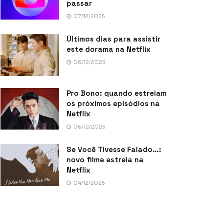
passar
07/12/2025
Últimos dias para assistir
este dorama na Netflix
06/12/2025
Pro Bono: quando estreiam
os próximos episódios na
Netflix
06/12/2025
Se Você Tivesse Falado…:
novo filme estreia na
Netflix
04/12/2025