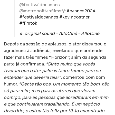
@festivaldecannes
@metropolitanfilms🥺
#cannes2024
#festivaldecannes
#kevincostner
#filmtok
♬ original sound – AlloCiné – AlloCiné
Depois da sessão de aplausos, o ator discursou e
agradeceu à audiência, revelando que pretende
fazer mais três filmes “Horizon”, além da segunda
parte já confirmada.
“Sinto muito que vocês
tiveram que bater palmas tanto tempo para eu
entender que deveria falar”
, comentou com bom
humor.
“Gente tão boa. Um momento tão bom, não
só para mim, mas para os atores que vieram
comigo, para as pessoas que acreditaram em mim
e que continuaram trabalhando. É um negócio
divertido, e estou tão feliz por tê-lo encontrado.