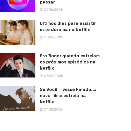
passar
07/12/2025
Últimos dias para assistir
este dorama na Netflix
06/12/2025
Pro Bono: quando estreiam
os próximos episódios na
Netflix
06/12/2025
Se Você Tivesse Falado…:
novo filme estreia na
Netflix
04/12/2025