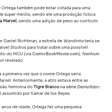
 Ortega também pode estar cotada para uma
de super-heróis, sendo ele uma produção futura
a Marvel
, sendo uma adição de peso ao currículo
 Daniel Richtman, a estrela de
Wandinha
teria se
vel Studios para tratar sobre uma possível
jeto do MCU (via
ComicBookMovie.com
). Nenhum
oi revelado.
a a primeira vez que o nome Ortega seria
vel. Anteriormente, a atriz estava entre as
ersão feminina do
Tigre Branco
na série
Demolidor:
oi assumido por Kamar de los Reyes.
9 anos de idade, Ortega fez uma pequena