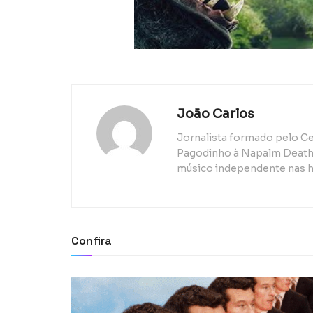
João Carlos
Jornalista formado pelo Ce
Pagodinho à Napalm Death, 
músico independente nas h
Confira