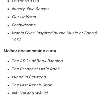
Letter to a Pig
Ninety-Five Senses
Our Uniform
Pachyderme
War Is Over! Inspired by the Music of John &
Yoko
Melhor documentário curta
The ABCs of Book Banning
The Barber of Little Rock
Island In Between
The Last Repair Shop
Nǎi Nai and Wài Pó