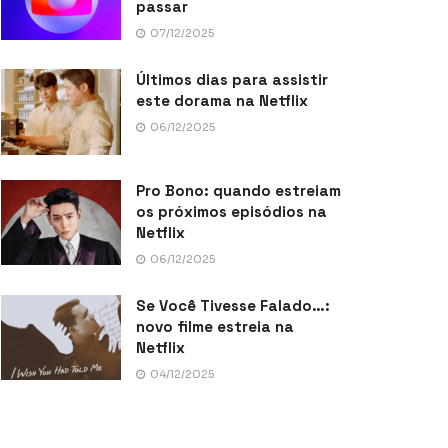
passar
07/12/2025
Últimos dias para assistir
este dorama na Netflix
06/12/2025
Pro Bono: quando estreiam
os próximos episódios na
Netflix
06/12/2025
Se Você Tivesse Falado…:
novo filme estreia na
Netflix
04/12/2025