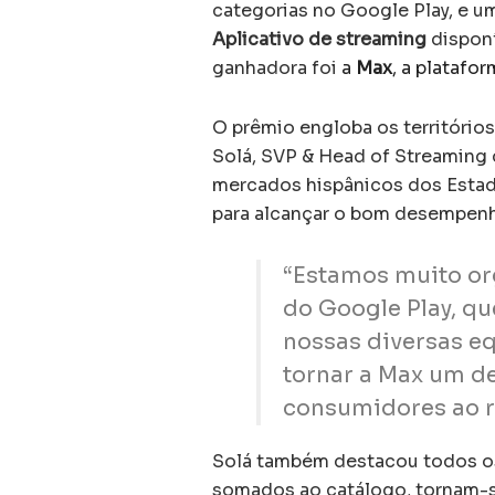
categorias no Google Play, e u
Aplicativo de streaming
disponí
ganhadora foi
a
Max
, a platafo
O prêmio engloba os territórios 
Solá, SVP & Head of Streaming 
mercados hispânicos dos Estad
para alcançar o bom desempen
“Estamos muito or
do Google Play, qu
nossas diversas eq
tornar a Max um d
consumidores ao r
Solá também destacou todos os 
somados ao catálogo, tornam-se