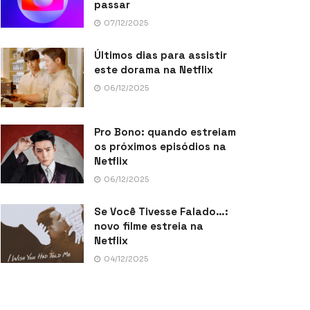
passar
07/12/2025
Últimos dias para assistir
este dorama na Netflix
06/12/2025
Pro Bono: quando estreiam
os próximos episódios na
Netflix
06/12/2025
Se Você Tivesse Falado…:
novo filme estreia na
Netflix
04/12/2025