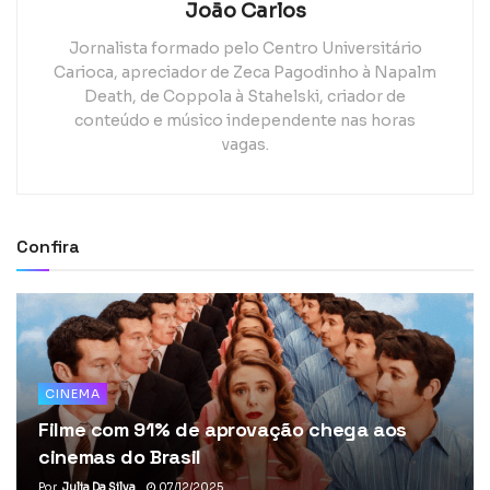
João Carlos
Jornalista formado pelo Centro Universitário
Carioca, apreciador de Zeca Pagodinho à Napalm
Death, de Coppola à Stahelski, criador de
conteúdo e músico independente nas horas
vagas.
Confira
CINEMA
Filme com 91% de aprovação chega aos
cinemas do Brasil
Por
Julia Da Silva
07/12/2025