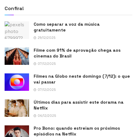
Confira!
Como separar a voz da música
gratuitamente
29/12/2025
Filme com 91% de aprovação chega aos
cinemas do Brasil
07/12/2025
Filmes na Globo neste domingo (7/12): o que
vai passar
07/12/2025
Últimos dias para assistir este dorama na
Netflix
06/12/2025
Pro Bono: quando estreiam os próximos
episódios na Netflix