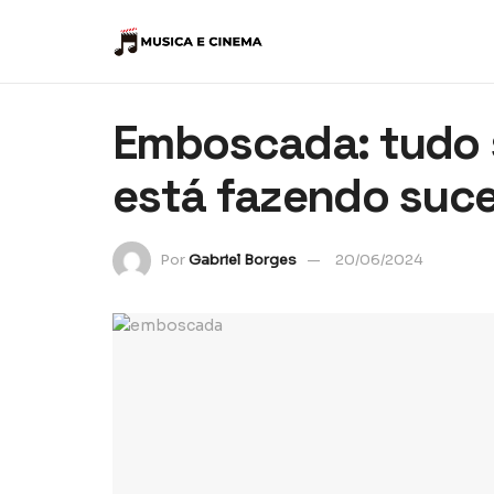
Emboscada: tudo s
está fazendo suc
Por
Gabriel Borges
20/06/2024