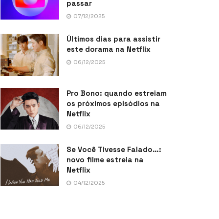
passar
07/12/2025
Últimos dias para assistir
este dorama na Netflix
06/12/2025
Pro Bono: quando estreiam
os próximos episódios na
Netflix
06/12/2025
Se Você Tivesse Falado…:
novo filme estreia na
Netflix
04/12/2025