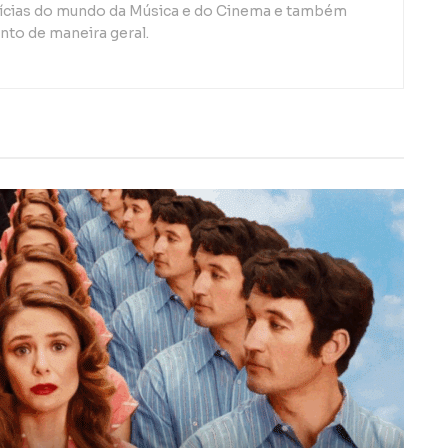
otícias do mundo da Música e do Cinema e também
to de maneira geral.