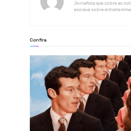
Jornalista que cobre as n
escreve sobre entretenimen
Confira