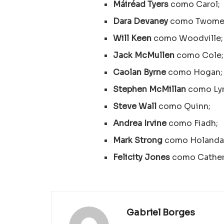
Máiréad Tyers
como Carol;
Dara Devaney
como Twome
Will Keen
como Woodville;
Jack McMullen
como Cole;
Caolan Byrne
como Hogan;
Stephen McMillan
como Ly
Steve Wall
como Quinn;
Andrea Irvine
como Fiadh;
Mark Strong
como Holanda
Felicity Jones
como Cather
Gabriel Borges