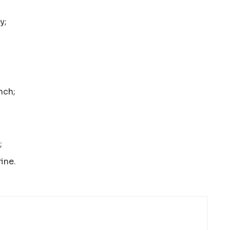
y;
nch;
;
ine.