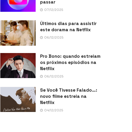
passar
07/12/2025
Últimos dias para assistir
este dorama na Netflix
06/12/2025
Pro Bono: quando estreiam
os próximos episódios na
Netflix
06/12/2025
Se Você Tivesse Falado…:
novo filme estreia na
Netflix
04/12/2025