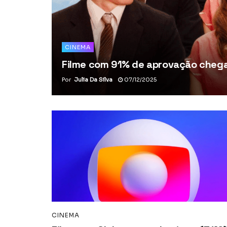
CINEMA
Filme com 91% de aprovação chega 
Por
Julia Da Silva
07/12/2025
CINEMA