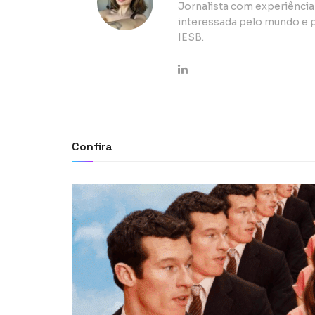
Jornalista com experiência 
interessada pelo mundo e p
IESB.
Confira