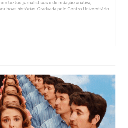
em textos jornalísticos e de redação criativa,
or boas histórias. Graduada pelo Centro Universitário