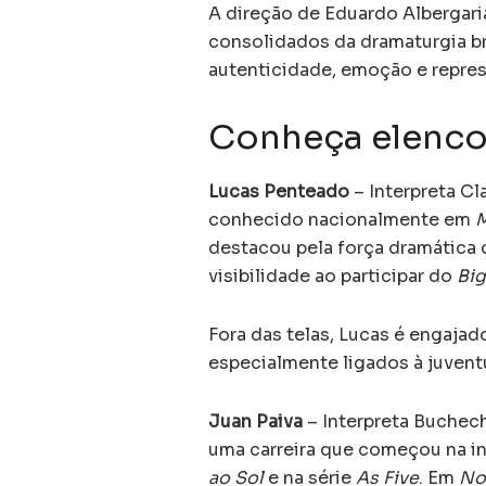
A direção de Eduardo Albergari
consolidados da dramaturgia br
autenticidade, emoção e repres
Conheça elenco
Lucas Penteado
– Interpreta Cl
conhecido nacionalmente em
M
destacou pela força dramática
visibilidade ao participar do
Big
Fora das telas, Lucas é engaja
especialmente ligados à juvent
Juan Paiva
– Interpreta Buchech
uma carreira que começou na in
ao Sol
e na série
As Five
. Em
No