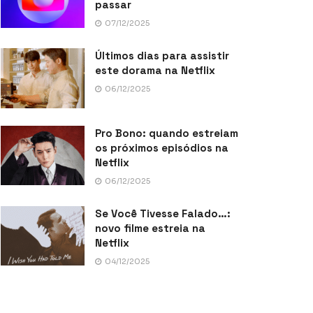
passar
07/12/2025
Últimos dias para assistir
este dorama na Netflix
06/12/2025
Pro Bono: quando estreiam
os próximos episódios na
Netflix
06/12/2025
Se Você Tivesse Falado…:
novo filme estreia na
Netflix
04/12/2025