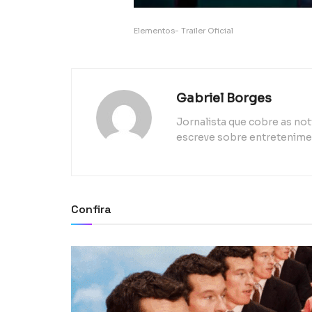
Elementos- Trailer Oficial
Gabriel Borges
Jornalista que cobre as n
escreve sobre entretenimen
Confira