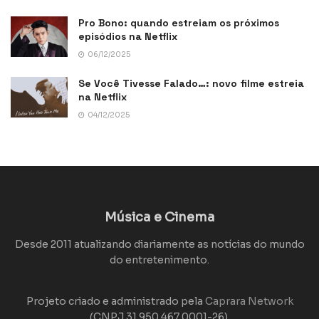
Pro Bono: quando estreiam os próximos
episódios na Netflix
06/12/2025
Se Você Tivesse Falado…: novo filme estreia
na Netflix
04/12/2025
Música e Cinema
Desde 2011 atualizando diariamente as notícias do mundo
do entretenimento.
Projeto criado e administrado pela
Caprara Network
(CNPJ 31.950.467.0001-26).