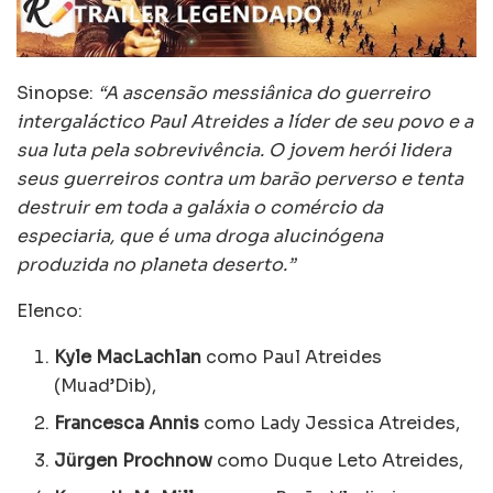
Sinopse:
“A ascensão messiânica do guerreiro
intergaláctico Paul Atreides a líder de seu povo e a
sua luta pela sobrevivência. O jovem herói lidera
seus guerreiros contra um barão perverso e tenta
destruir em toda a galáxia o comércio da
especiaria, que é uma droga alucinógena
produzida no planeta deserto.”
Elenco:
Kyle MacLachlan
como Paul Atreides
(Muad’Dib),
Francesca Annis
como Lady Jessica Atreides,
Jürgen Prochnow
como Duque Leto Atreides,