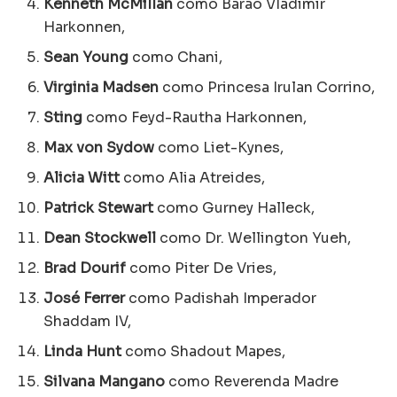
Kenneth McMillan
como Barão Vladimir
Harkonnen,
Sean Young
como Chani,
Virginia Madsen
como Princesa Irulan Corrino,
Sting
como Feyd-Rautha Harkonnen,
Max von Sydow
como Liet-Kynes,
Alicia Witt
como Alia Atreides,
Patrick Stewart
como Gurney Halleck,
Dean Stockwell
como Dr. Wellington Yueh,
Brad Dourif
como Piter De Vries,
José Ferrer
como Padishah Imperador
Shaddam IV,
Linda Hunt
como Shadout Mapes,
Silvana Mangano
como Reverenda Madre