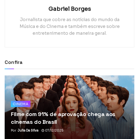
Gabriel Borges
Jornalista que cobre as notícias do mundo da
Música e do Cinema e também escreve sobre
entretenimento de maneira geral.
Confira
CINEMA
Filme com 91% de aprovação chega aos
cinemas do Brasil
Por
Julia Da Silva
07/12/2025