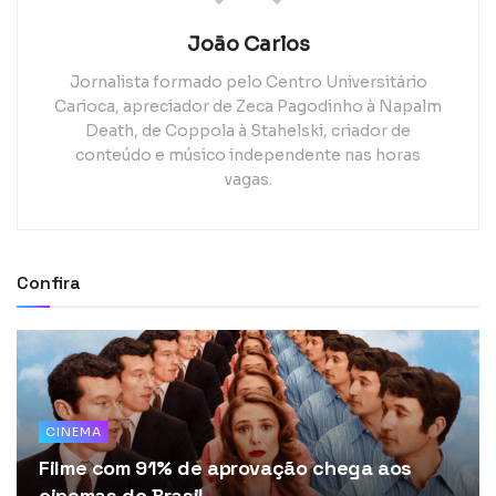
João Carlos
Jornalista formado pelo Centro Universitário
Carioca, apreciador de Zeca Pagodinho à Napalm
Death, de Coppola à Stahelski, criador de
conteúdo e músico independente nas horas
vagas.
Confira
CINEMA
Filme com 91% de aprovação chega aos
cinemas do Brasil