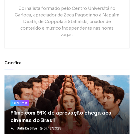
Jornalista formado pelo Centro Universitário
Carioca, apreciador de Zeca Pagodinho à Napalm
Death, de Coppola à Stahelski, criador de
conteúdo e músico independente nas horas
vagas.
Confira
CINEMA
Filme com 91% de aprovação chega aos
cinemas do Brasil
Por
Julia Da Silva
07/12/2025