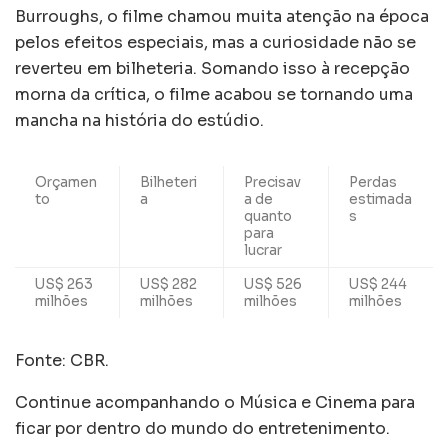
Burroughs, o filme chamou muita atenção na época
pelos efeitos especiais, mas a curiosidade não se
reverteu em bilheteria. Somando isso à recepção
morna da crítica, o filme acabou se tornando uma
mancha na história do estúdio.
Orçamen
Bilheteri
Precisav
Perdas
to
a
a de
estimada
quanto
s
para
lucrar
US$ 263
US$ 282
US$ 526
US$ 244
milhões
milhões
milhões
milhões
Fonte: CBR.
Continue acompanhando o Música e Cinema para
ficar por dentro do mundo do entretenimento.