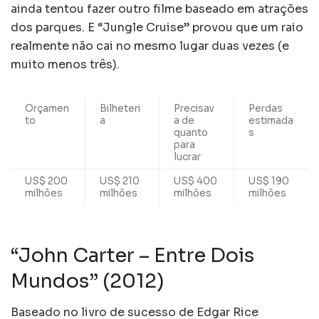
ainda tentou fazer outro filme baseado em atrações
dos parques. E “Jungle Cruise” provou que um raio
realmente não cai no mesmo lugar duas vezes (e
muito menos três).
Orçamen
Bilheteri
Precisav
Perdas
to
a
a de
estimada
quanto
s
para
lucrar
US$ 200
US$ 210
US$ 400
US$ 190
milhões
milhões
milhões
milhões
“John Carter – Entre Dois
Mundos” (2012)
Baseado no livro de sucesso de Edgar Rice