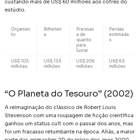
custando mais de US$ 60 milhões aos cofres do
estúdio.
Orçamen
Bilheteri
Precisav
Perdas
to
a
a de
estimada
quanto
s
para
lucrar
US$ 103
US$ 133
US$ 206
US$ 63
milhões
milhões
milhões
milhões
“O Planeta do Tesouro” (2002)
A reimaginação do clássico de Robert Louis
Stevenson com uma roupagem de ficção científica
ganhou um status cult com o passar dos anos, mas
foi um fracasso retumbante na época. Aliás, a maior
parte das animações 2D do início dos anos 2000