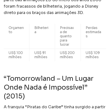
foram fracassos de bilheteria, jogando a Disney
direto para os braços das animações 3D.
Orçamen
Bilheteri
Precisav
Perdas
to
a
a de
estimada
quanto
s
para
lucrar
US$ 100
US$ 91
US$ 200
US$ 109
milhões
milhões
milhões
milhões
“Tomorrowland – Um Lugar
Onde Nada é Impossível”
(2015)
A franquia “Piratas do Caribe” tinha surgido a partir