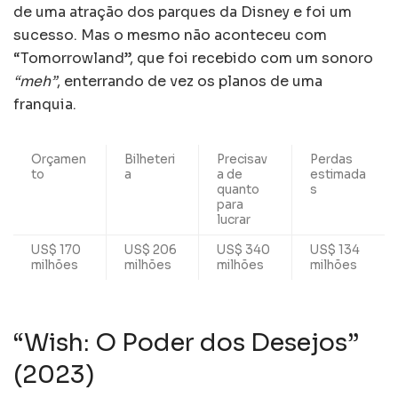
de uma atração dos parques da Disney e foi um
sucesso. Mas o mesmo não aconteceu com
“Tomorrowland”, que foi recebido com um sonoro
“meh”
, enterrando de vez os planos de uma
franquia.
Orçamen
Bilheteri
Precisav
Perdas
to
a
a de
estimada
quanto
s
para
lucrar
US$ 170
US$ 206
US$ 340
US$ 134
milhões
milhões
milhões
milhões
“Wish: O Poder dos Desejos”
(2023)