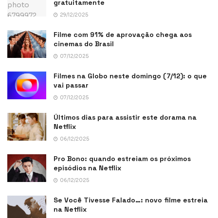
gratuitamente
29/12/2025
Filme com 91% de aprovação chega aos
cinemas do Brasil
07/12/2025
Filmes na Globo neste domingo (7/12): o que
vai passar
07/12/2025
Últimos dias para assistir este dorama na
Netflix
06/12/2025
Pro Bono: quando estreiam os próximos
episódios na Netflix
06/12/2025
Se Você Tivesse Falado…: novo filme estreia
na Netflix