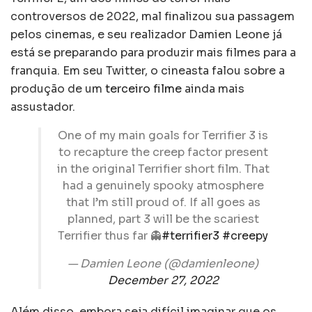
controversos de 2022, mal finalizou sua passagem
pelos cinemas, e seu realizador Damien Leone já
está se preparando para produzir mais filmes para a
franquia. Em seu Twitter, o cineasta falou sobre a
produção de um
terceiro filme
ainda mais
assustador.
One of my main goals for Terrifier 3 is
to recapture the creep factor present
in the original Terrifier short film. That
had a genuinely spooky atmosphere
that I’m still proud of. If all goes as
planned, part 3 will be the scariest
Terrifier thus far 👻
#terrifier3
#creepy
— Damien Leone (@damienleone)
December 27, 2022
Além disso, embora seja difícil imaginar que os