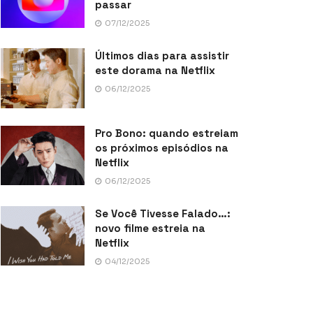
passar
07/12/2025
Últimos dias para assistir
este dorama na Netflix
06/12/2025
Pro Bono: quando estreiam
os próximos episódios na
Netflix
06/12/2025
Se Você Tivesse Falado…:
novo filme estreia na
Netflix
04/12/2025