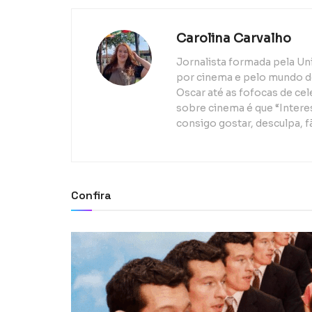
Carolina Carvalho
Jornalista formada pela Un
por cinema e pelo mundo d
Oscar até as fofocas de ce
sobre cinema é que “Interes
consigo gostar, desculpa, f
Confira