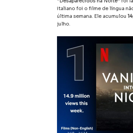
“
Desaparecidos na Noite
” foi 
italiano foi o filme de língua 
última semana. Ele acumulou
14
julho.