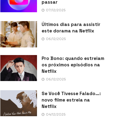
passar
07/12/2025
Últimos dias para assistir
este dorama na Netflix
06/12/2025
Pro Bono: quando estreiam
os próximos episódios na
Netflix
06/12/2025
Se Você Tivesse Falado…:
novo filme estreia na
Netflix
04/12/2025