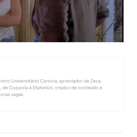
ntro Universitário Carioca, apreciador de Zeca
de Coppola à Stahelski, criador de conteúdo e
oras vagas.