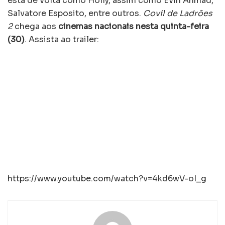
está de volta como Holly, assim como Evin Ahmad,
Salvatore Esposito, entre outros.
Covil de Ladrões
2
chega aos
cinemas nacionais nesta quinta-feira
(30)
. Assista ao trailer:
https://www.youtube.com/watch?v=4kd6wV-oI_g