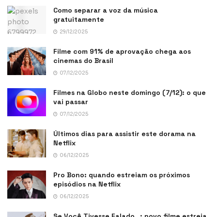
Como separar a voz da música
gratuitamente
29/12/2025
Filme com 91% de aprovação chega aos
cinemas do Brasil
07/12/2025
Filmes na Globo neste domingo (7/12): o que
vai passar
07/12/2025
Últimos dias para assistir este dorama na
Netflix
06/12/2025
Pro Bono: quando estreiam os próximos
episódios na Netflix
06/12/2025
Se Você Tivesse Falado…: novo filme estreia