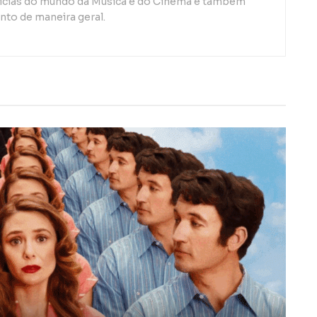
otícias do mundo da Música e do Cinema e também
to de maneira geral.