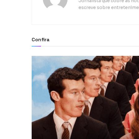
Jornalista que cobre as n
escreve sobre entretenimen
Confira