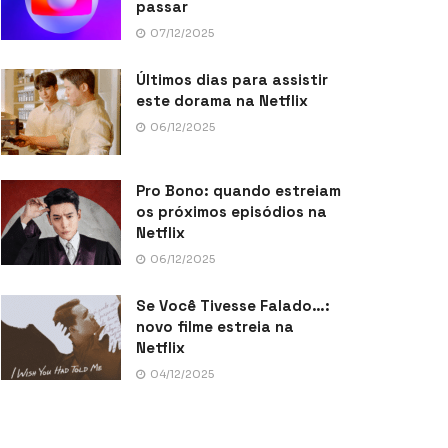
passar
07/12/2025
Últimos dias para assistir
este dorama na Netflix
06/12/2025
Pro Bono: quando estreiam
os próximos episódios na
Netflix
06/12/2025
Se Você Tivesse Falado…:
novo filme estreia na
Netflix
04/12/2025