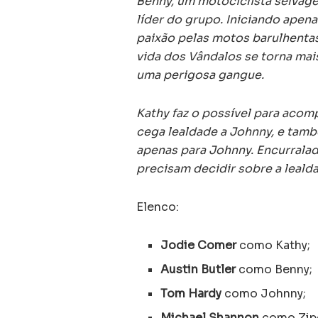
Benny, um motociclista selvag
líder do grupo. Iniciando apen
paixão pelas motos barulhentas 
vida dos Vândalos se torna mai
uma perigosa gangue.
Kathy faz o possível para acom
cega lealdade a Johnny, e tamb
apenas para Johnny. Encurralad
precisam decidir sobre a lealda
Elenco:
Jodie Comer
como Kathy;
Austin Butler
como Benny;
Tom Hardy
como Johnny;
Michael Shannon
como Zip