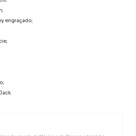
n;
y engraçado;
ie;
o;
Jack.