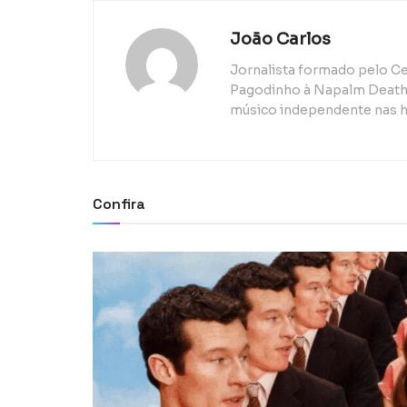
João Carlos
Jornalista formado pelo Ce
Pagodinho à Napalm Death, 
músico independente nas h
Confira