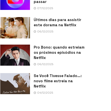
passar
07/12/2025
Últimos dias para assistir
este dorama na Netflix
06/12/2025
Pro Bono: quando estreiam
os próximos episódios na
Netflix
06/12/2025
Se Você Tivesse Falado…:
novo filme estreia na
Netflix
04/12/2025