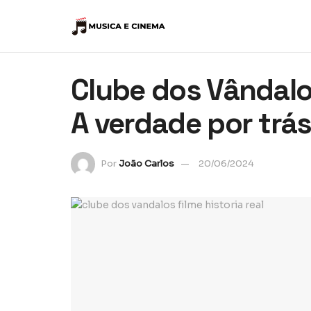
Clube dos Vândalos
A verdade por trás
Por
João Carlos
20/06/2024