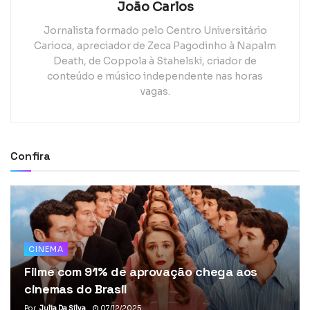
João Carlos
Jornalista formado pelo Centro Universitário
Carioca, apreciador de Zeca Pagodinho à Napalm
Death, de Coppola à Stahelski, criador de
conteúdo e músico independente nas horas
vagas.
Confira
CINEMA
Filme com 91% de aprovação chega aos
cinemas do Brasil
Por
Julia Da Silva
07/12/2025