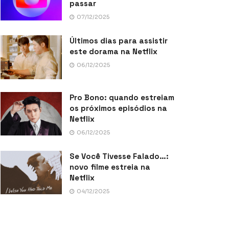
passar
07/12/2025
Últimos dias para assistir
este dorama na Netflix
06/12/2025
Pro Bono: quando estreiam
os próximos episódios na
Netflix
06/12/2025
Se Você Tivesse Falado…:
novo filme estreia na
Netflix
04/12/2025