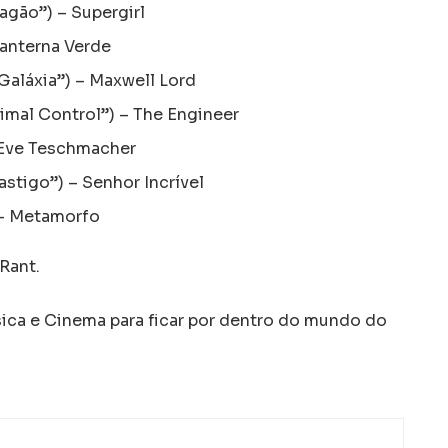
agão”) – Supergirl
 Lanterna Verde
Galáxia”) – Maxwell Lord
nimal Control”) – The Engineer
 Eve Teschmacher
stigo”) – Senhor Incrível
 – Metamorfo
Rant.
a e Cinema para ficar por dentro do mundo do