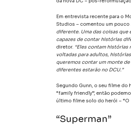
da nova DC – pós-reformulação
Em entrevista recente para o 
Studios – comentou um pouco s
diferente. Uma das coisas que
capazes de contar histórias di
diretor.
“Eles contam histórias m
voltadas para adultos, história
queremos contar um monte de hi
diferentes estarão no DCU.”
Segundo Gunn, o seu filme do h
“family friendly”, então podem
último filme solo do herói – “
“Superman”