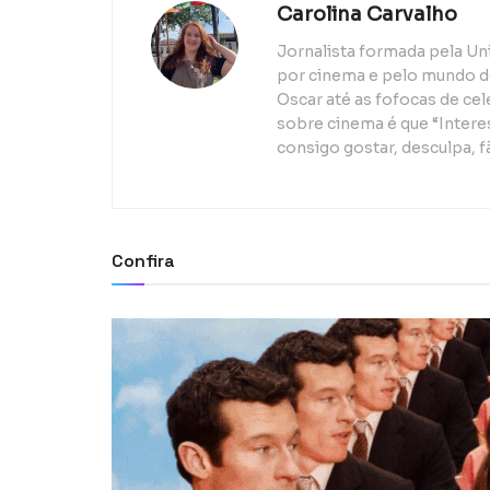
Carolina Carvalho
Jornalista formada pela Un
por cinema e pelo mundo d
Oscar até as fofocas de ce
sobre cinema é que “Interes
consigo gostar, desculpa, f
Confira