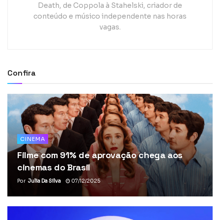
Death, de Coppola à Stahelski, criador de
conteúdo e músico independente nas horas
vagas.
Confira
CINEMA
Filme com 91% de aprovação chega aos
cinemas do Brasil
Por
Julia Da Silva
07/12/2025