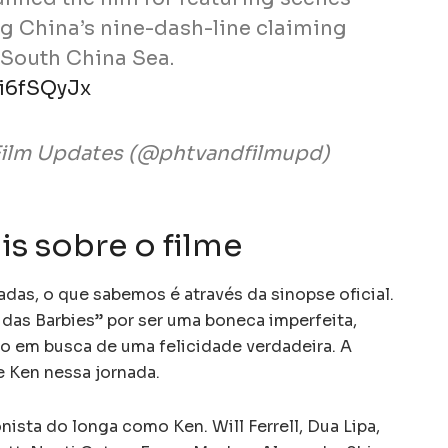
g China’s nine-dash-line claiming
e South China Sea.
ti6fSQyJx
 Film Updates (@phtvandfilmupd)
is sobre o filme
as, o que sabemos é através da sinopse oficial.
 das Barbies” por ser uma boneca imperfeita,
o em busca de uma felicidade verdadeira. A
 Ken nessa jornada.
ista do longa como Ken. Will Ferrell, Dua Lipa,