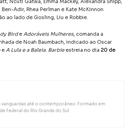
latt, Ncuti Gatwa, Emma Mackey, Alexandra Shipp,
ey Ben-Adir, Rhea Perlman e Kate McKinnon
 ao lado de Gosling, Liu e Robbie.
dy Bird
e
Adoráveis Mulheres
, comanda a
anhada de Noah Baumbach, indicado ao Oscar
o
e
A Lula e a Baleia
.
Barbie
estreia no dia
20 de
as vanguardas até o contemporâneo. Formado em
de Federal do Rio Grande do Sul.