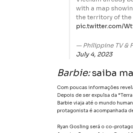
with a map showin
the territory of th
pic.twitter.com/W
— Philippine TV &
July 4, 2023
Barbie:
saiba ma
Com poucas informações revelad
Depois de ser expulsa da “Terra
Barbie viaja até o mundo human
protagonista é acompanhada de
Ryan Gosling será o co-protagon