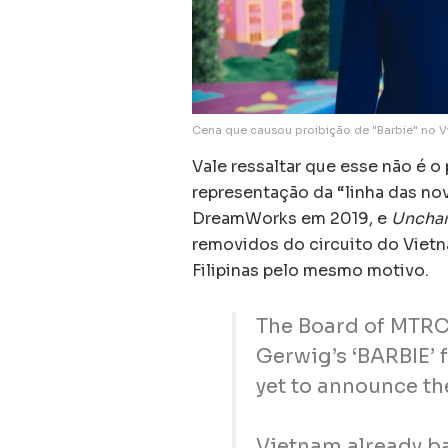
Cena que causou proibição de "Barbie" no Vi
Vale ressaltar que esse não é o
representação da “linha das no
DreamWorks em 2019, e
Uncha
removidos do circuito do Viet
Filipinas pelo mesmo motivo.
The Board of MTRC
Gerwig’s ‘BARBIE’ f
yet to announce th
Vietnam already ba