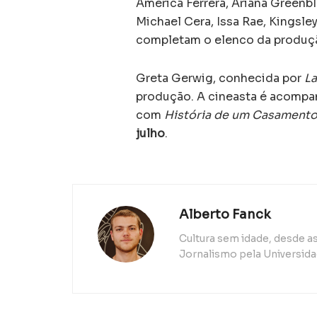
America Ferrera, Ariana Greenb
Michael Cera, Issa Rae, Kingsl
completam o elenco da produção
Greta Gerwig, conhecida por
La
produção. A cineasta é acomp
com
História de um Casament
julho
.
Alberto Fanck
Cultura sem idade, desde 
Jornalismo pela Universida