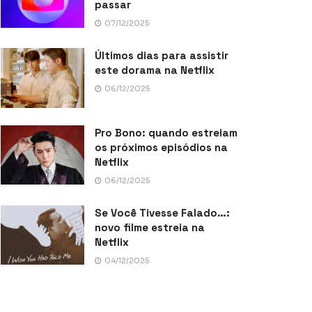
passar
07/12/2025
Últimos dias para assistir
este dorama na Netflix
06/12/2025
Pro Bono: quando estreiam
os próximos episódios na
Netflix
06/12/2025
Se Você Tivesse Falado…:
novo filme estreia na
Netflix
04/12/2025