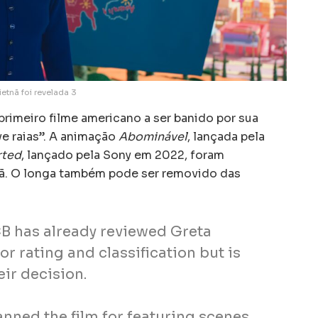
etnã foi revelada 3
 primeiro filme americano a ser banido por sua
ve raias”. A animação
Abominável
, lançada pela
rted
, lançado pela Sony em 2022, foram
nã. O longa também pode ser removido das
B has already reviewed Greta
or rating and classification but is
eir decision.
nned the film for featuring scenes