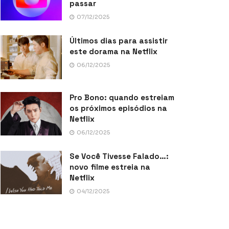
passar
07/12/2025
Últimos dias para assistir
este dorama na Netflix
06/12/2025
Pro Bono: quando estreiam
os próximos episódios na
Netflix
06/12/2025
Se Você Tivesse Falado…:
novo filme estreia na
Netflix
04/12/2025