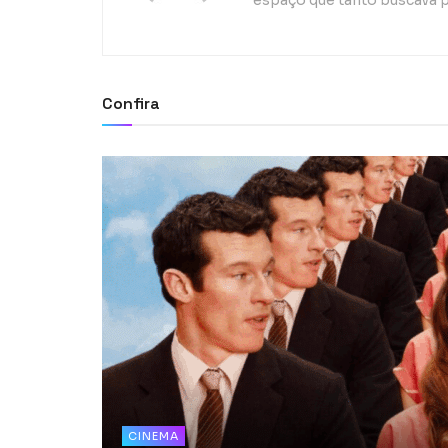
espaço que tanto buscava p
Confira
CINEMA