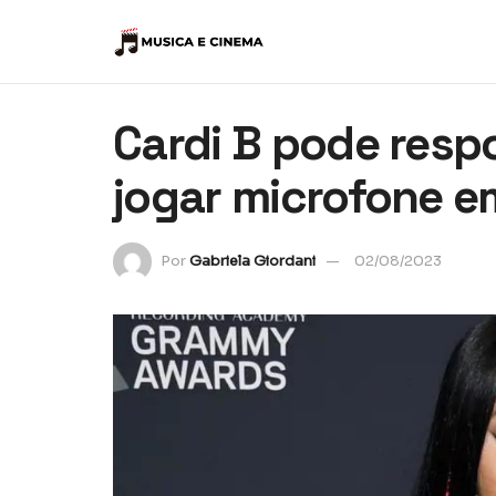
Cardi B pode res
jogar microfone e
Por
Gabriela Giordani
02/08/2023