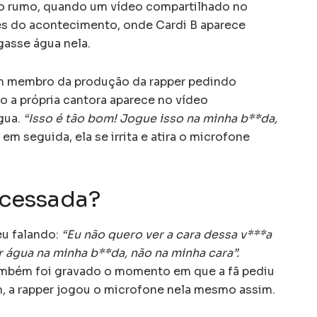
ro rumo, quando um vídeo compartilhado no
s do acontecimento, onde Cardi B aparece
gasse água nela.
 um membro da produção da rapper pedindo
o a própria cantora aparece no vídeo
água.
“Isso é tão bom! Jogue isso na minha b**da,
 em seguida, ela se irrita e atira o microfone
ocessada?
eu falando:
“Eu não quero ver a cara dessa v***a
r água na minha b**da, não na minha cara”.
também foi gravado o momento em que a fã pediu
m, a rapper jogou o microfone nela mesmo assim.