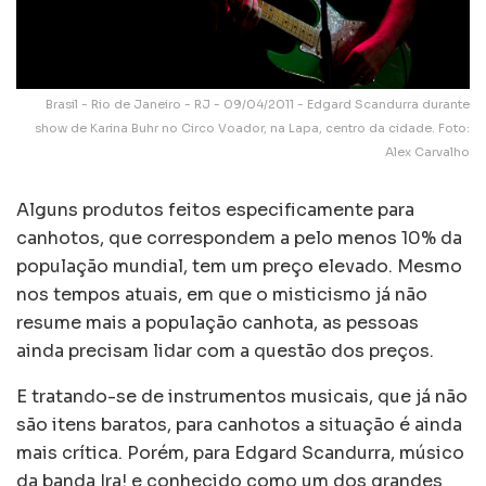
Brasil - Rio de Janeiro - RJ - 09/04/2011 - Edgard Scandurra durante
show de Karina Buhr no Circo Voador, na Lapa, centro da cidade. Foto:
Alex Carvalho
Alguns produtos feitos especificamente para
canhotos, que correspondem a pelo menos 10% da
população mundial, tem um preço elevado. Mesmo
nos tempos atuais, em que o misticismo já não
resume mais a população canhota, as pessoas
ainda precisam lidar com a questão dos preços.
E tratando-se de instrumentos musicais, que já não
são itens baratos, para canhotos a situação é ainda
mais crítica. Porém, para Edgard Scandurra, músico
da banda Ira! e conhecido como um dos grandes