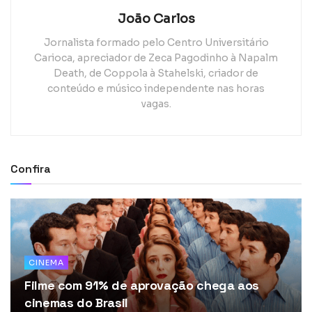
João Carlos
Jornalista formado pelo Centro Universitário
Carioca, apreciador de Zeca Pagodinho à Napalm
Death, de Coppola à Stahelski, criador de
conteúdo e músico independente nas horas
vagas.
Confira
CINEMA
Filme com 91% de aprovação chega aos
cinemas do Brasil