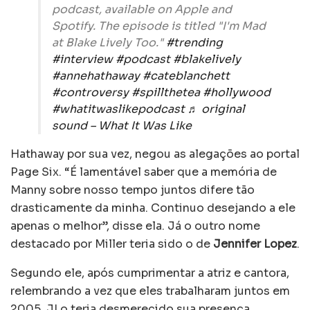
podcast, available on Apple and
Spotify. The episode is titled "I'm Mad
at Blake Lively Too."
#trending
#interview
#podcast
#blakelively
#annehathaway
#cateblanchett
#controversy
#spillthetea
#hollywood
#whatitwaslikepodcast
♬ original
sound – What It Was Like
Hathaway por sua vez, negou as alegações ao portal
Page Six. “É lamentável saber que a memória de
Manny sobre nosso tempo juntos difere tão
drasticamente da minha. Continuo desejando a ele
apenas o melhor”, disse ela. Já o outro nome
destacado por Miller teria sido o de
Jennifer Lopez
.
Segundo ele, após cumprimentar a atriz e cantora,
relembrando a vez que eles trabalharam juntos em
2005, JLo teria desmerecido sua presença.