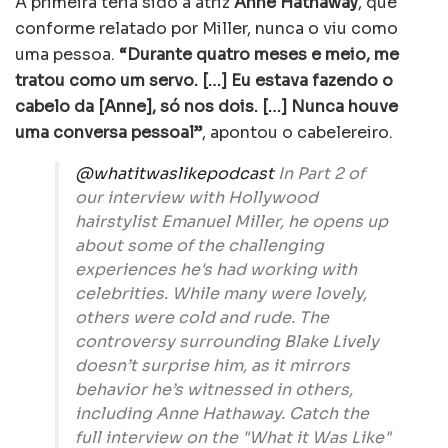
A primeira teria sido a atriz
Anne Hathaway
, que
conforme relatado por Miller, nunca o viu como
uma pessoa.
“Durante quatro meses e meio, me
tratou como um servo. […] Eu estava fazendo o
cabelo da [Anne], só nos dois. […] Nunca houve
uma conversa pessoal”
, apontou o cabelereiro.
@whatitwaslikepodcast
In Part 2 of
our interview with Hollywood
hairstylist Emanuel Miller, he opens up
about some of the challenging
experiences he's had working with
celebrities. While many were lovely,
others were cold and rude. The
controversy surrounding Blake Lively
doesn’t surprise him, as it mirrors
behavior he’s witnessed in others,
including Anne Hathaway. Catch the
full interview on the "What it Was Like"