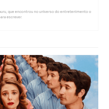
auru, que encontrou no universo do entretenimento o
ara escrever.