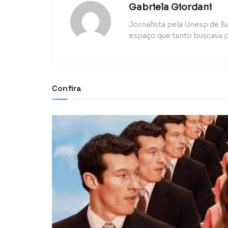
Gabriela Giordani
Jornalista pela Unesp de B
espaço que tanto buscava p
Confira