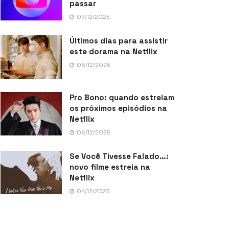
passar
07/12/2025
Últimos dias para assistir
este dorama na Netflix
06/12/2025
Pro Bono: quando estreiam
os próximos episódios na
Netflix
06/12/2025
Se Você Tivesse Falado…:
novo filme estreia na
Netflix
04/12/2025