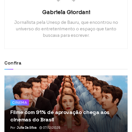
Gabriela Giordani
Jornalista pela Unesp de Bauru, que encontrou no
universo do entretenimento o espaço que tanto
buscava para escrever.
Confira
CINEMA
Filme com 91% de aprovação chega aos
cinemas do Brasil
Por
Julia Da Silva
07/12/2025