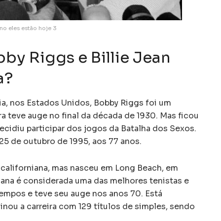
mo eles estão hoje 3
y Riggs e Billie Jean
a?
a, nos Estados Unidos, Bobby Riggs foi um
ira teve auge no final da década de 1930. Mas ficou
idiu participar dos jogos da Batalha dos Sexos.
 25 de outubro de 1995, aos 77 anos.
a californiana, mas nasceu em Long Beach, em
cana é considerada uma das melhores tenistas e
tempos e teve seu auge nos anos 70. Está
nou a carreira com 129 títulos de simples, sendo