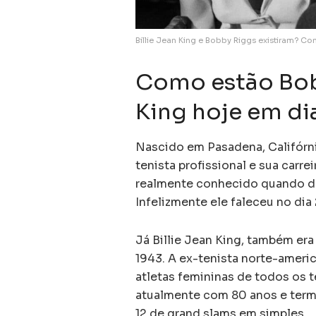
Billie Jean King e Bobby Riggs existiram? Co
Como estão Bobb
King hoje em di
Nascido em Pasadena, Califórni
tenista profissional e sua carre
realmente conhecido quando dec
Infelizmente ele faleceu no dia
Já Billie Jean King, também er
1943. A ex-tenista norte-ameri
atletas femininas de todos os 
atualmente com 80 anos e termi
12 de grand slams em simples.