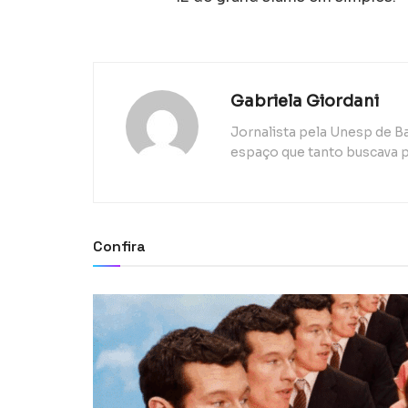
Gabriela Giordani
Jornalista pela Unesp de B
espaço que tanto buscava p
Confira