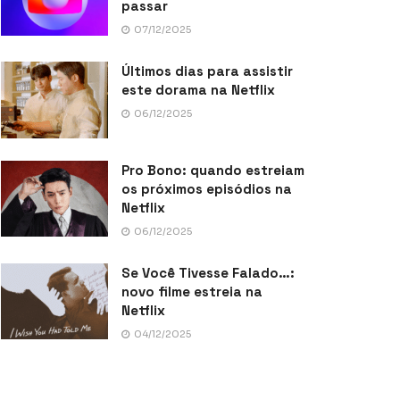
passar
07/12/2025
Últimos dias para assistir
este dorama na Netflix
06/12/2025
Pro Bono: quando estreiam
os próximos episódios na
Netflix
06/12/2025
Se Você Tivesse Falado…:
novo filme estreia na
Netflix
04/12/2025