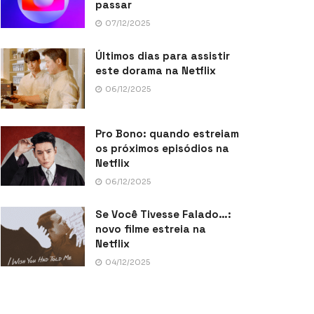
passar
07/12/2025
Últimos dias para assistir
este dorama na Netflix
06/12/2025
Pro Bono: quando estreiam
os próximos episódios na
Netflix
06/12/2025
Se Você Tivesse Falado…:
novo filme estreia na
Netflix
04/12/2025