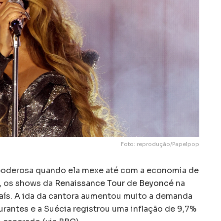
Foto: reprodução/Papelpop
poderosa quando ela mexe até com a economia de
s, os shows da
Renaissance Tour
de
Beyoncé
na
país. A ida da cantora aumentou muito a demanda
urantes e a Suécia registrou uma inflação de 9,7%