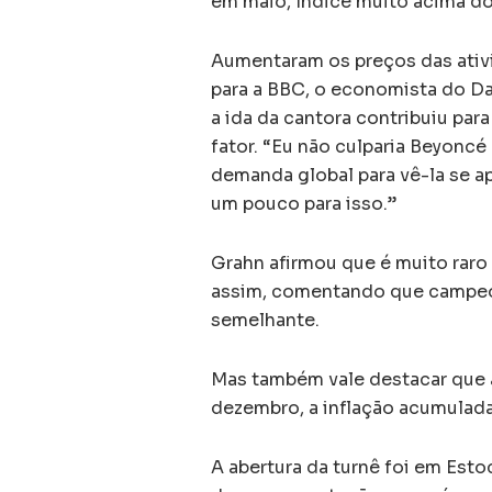
em maio, índice muito acima do
Aumentaram os preços das ativi
para a BBC, o economista do Da
a ida da cantora contribuiu par
fator. “Eu não culparia Beyoncé 
demanda global para vê-la se a
um pouco para isso.”
Grahn afirmou que é muito raro
assim, comentando que campeo
semelhante.
Mas também vale destacar que a
dezembro, a inflação acumulada
A abertura da turnê foi em Esto