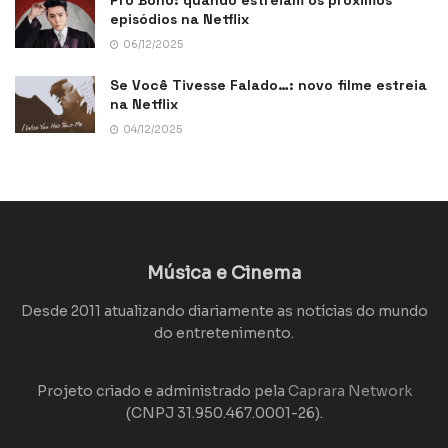
Pro Bono: quando estreiam os próximos
episódios na Netflix
06/12/2025
Se Você Tivesse Falado…: novo filme estreia
na Netflix
04/12/2025
Música e Cinema
Desde 2011 atualizando diariamente as notícias do mundo
do entretenimento.
Projeto criado e administrado pela
Caprara Network
(CNPJ 31.950.467.0001-26).