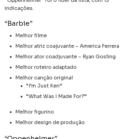
“Oppenheimer” foi o líder da lista, com 13
indicações.
“Barbie”
Melhor filme
Melhor atriz coajuvante – America Ferrera
Melhor ator coadjuvante – Ryan Gosling
Melhor roteiro adaptado
Melhor canção original
“I’m Just Ken”
“What Was I Made For?”
Melhor figurino
Melhor design de produção
“Oppenheimer”