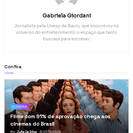
Gabriela Giordani
Jornalista pela Unesp de Bauru, que encontrou no
universo do entretenimento o espaço que tanto
buscava para escrever.
Confira
CINEMA
Filme com 91% de aprovação chega aos
cinemas do Brasil
Por
Julia Da Silva
07/12/2025